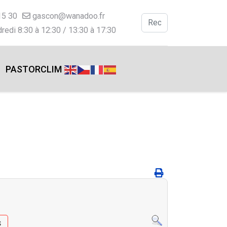
15 30
gascon@wanadoo.fr
Valider
redi 8:30 à 12:30 / 13:30 à 17:30
Type 2 or more charac
PASTORCLIM
s