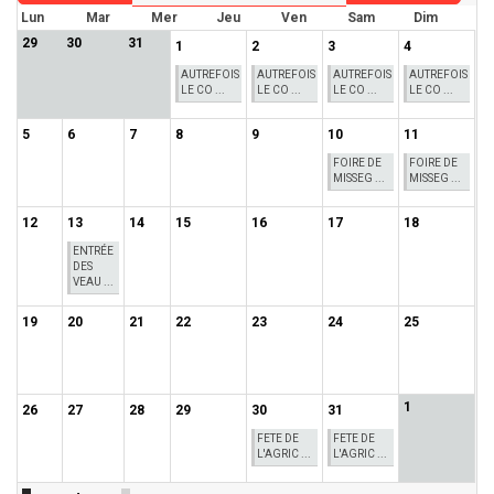
Lun
Mar
Mer
Jeu
Ven
Sam
Dim
29
30
31
1
2
3
4
AUTREFOIS
AUTREFOIS
AUTREFOIS
AUTREFOIS
LE CO ...
LE CO ...
LE CO ...
LE CO ...
5
6
7
8
9
10
11
FOIRE DE
FOIRE DE
MISSEG ...
MISSEG ...
12
13
14
15
16
17
18
ENTRÉE
DES
VEAU ...
19
20
21
22
23
24
25
1
26
27
28
29
30
31
FETE DE
FETE DE
L'AGRIC ...
L'AGRIC ...