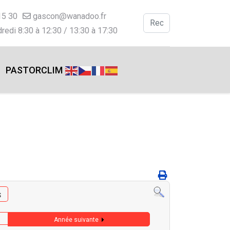
15 30
gascon@wanadoo.fr
Valider
redi 8:30 à 12:30 / 13:30 à 17:30
Type 2 or more charac
PASTORCLIM
s
Année suivante