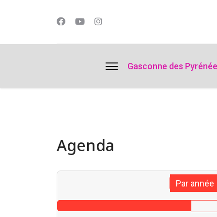
lts.
Gasconne des Pyréné
Agenda
Par année