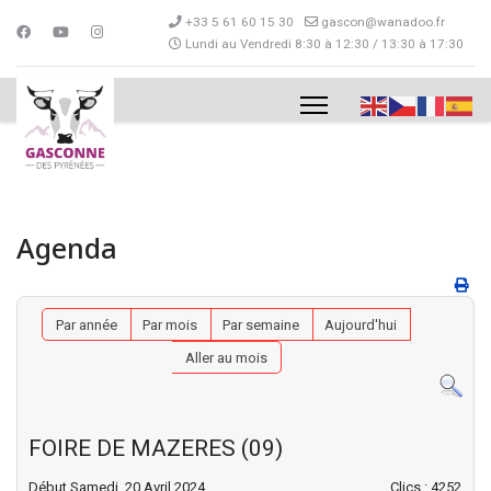
+33 5 61 60 15 30
gascon@wanadoo.fr
Lundi au Vendredi 8:30 à 12:30 / 13:30 à 17:30
Agenda
Par année
Par mois
Par semaine
Aujourd'hui
Aller au mois
FOIRE DE MAZERES (09)
Début Samedi, 20 Avril 2024
Clics
: 4252