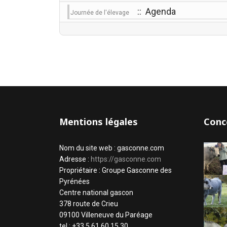
:: Agenda
Journée de l'élevage
Mentions légales
Conc
Nom du site web : gasconne.com
Adresse :
https://gasconne.com
Propriétaire : Groupe Gasconne des
Pyrénées
Centre national gascon
378 route de Crieu
09100 Villeneuve du Paréage
tel : +33 5 61 60 15 30