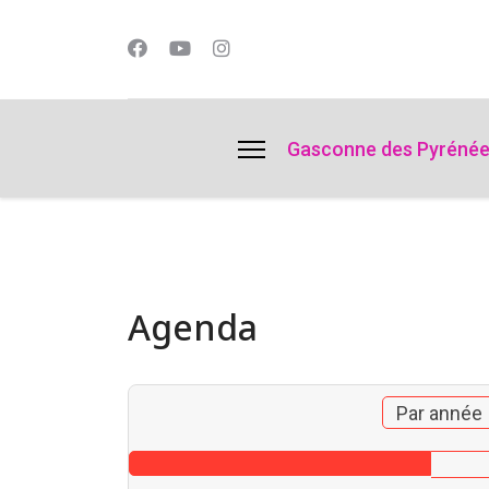
lts.
Gasconne des Pyréné
Agenda
Par année