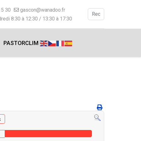
15 30
gascon@wanadoo.fr
Valider
redi 8:30 à 12:30 / 13:30 à 17:30
Type 2 or more charac
PASTORCLIM
s