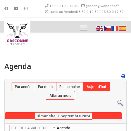
+33 5 61 60 15 30
gascon@wanadoo.fr
Lundi au Vendredi 8:30 à 12:30 / 13:30 à 17:30
Agenda
Par année
Par mois
Par semaine
Aujourd'hui
Aller au mois
Dimanche, 1 Septembre 2024
:: Agenda
FETE DE L'AGRICULTURE