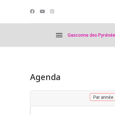
lts.
Gasconne des Pyréné
Agenda
Par année