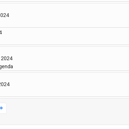
2024
4
n 2024
genda
 2024
Limite de la pagination