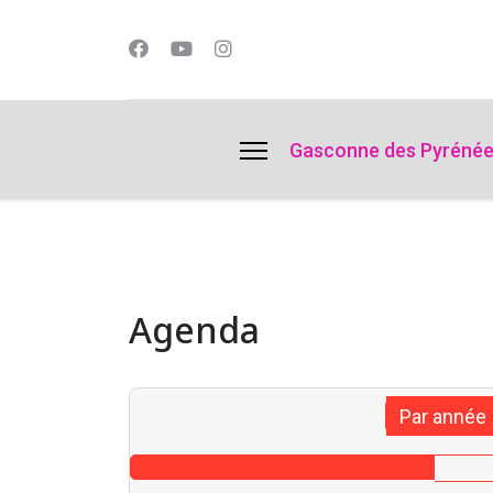
lts.
Gasconne des Pyréné
Agenda
Par année