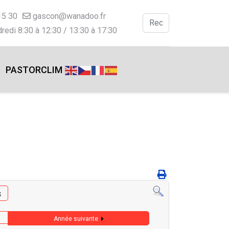
15 30
gascon@wanadoo.fr
Valider
redi 8:30 à 12:30 / 13:30 à 17:30
Type 2 or more charac
PASTORCLIM
s
Année suivante