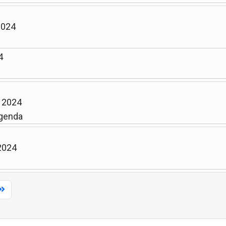
2024
4
n 2024
genda
 2024
Limite de la pagination