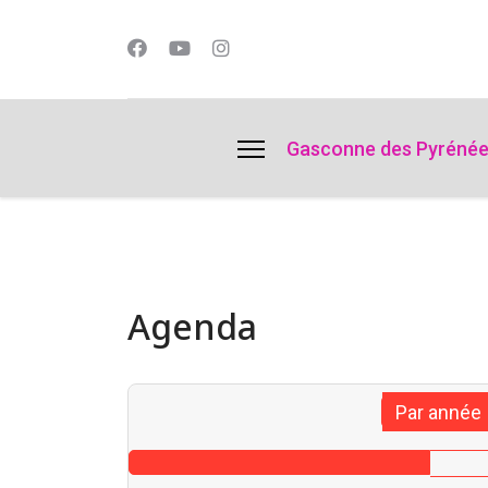
lts.
Gasconne des Pyréné
Agenda
Par année