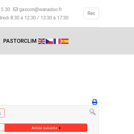
15 30
gascon@wanadoo.fr
Valider
redi 8:30 à 12:30 / 13:30 à 17:30
Type 2 or more charac
PASTORCLIM
s
Année suivante