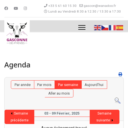
+33 5 61 60 15 30
gascon@wanadoo.fr
Lundi au Vendredi 8:30 à 12:30 / 13:30 à 17:30
Agenda
Par année
Par mois
Par semaine
Aujourd'hui
Aller au mois
03 - 09 Février, 2025
Semaine
Semaine
précédente
suivante