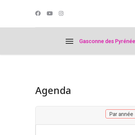
lts.
Gasconne des Pyréné
Agenda
Par année