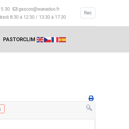
15 30
gascon@wanadoo.fr
Valider
redi 8:30 à 12:30 / 13:30 à 17:30
Type 2 or more charac
PASTORCLIM
s