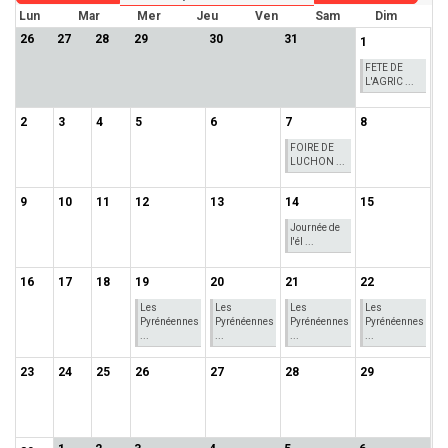
Lun
Mar
Mer
Jeu
Ven
Sam
Dim
26
27
28
29
30
31
1
FETE DE
L'AGRIC ...
2
3
4
5
6
7
8
FOIRE DE
LUCHON ...
9
10
11
12
13
14
15
Journée de
l'él ...
16
17
18
19
20
21
22
Les
Les
Les
Les
Pyrénéennes
Pyrénéennes
Pyrénéennes
Pyrénéennes
...
...
...
...
23
24
25
26
27
28
29