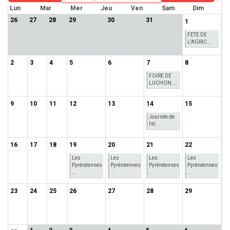
Lun
Mar
Mer
Jeu
Ven
Sam
Dim
26
27
28
29
30
31
1
FETE DE
L'AGRIC ...
2
3
4
5
6
7
8
FOIRE DE
LUCHON ...
9
10
11
12
13
14
15
Journée de
l'él ...
16
17
18
19
20
21
22
Les
Les
Les
Les
Pyrénéennes
Pyrénéennes
Pyrénéennes
Pyrénéennes
...
...
...
...
23
24
25
26
27
28
29