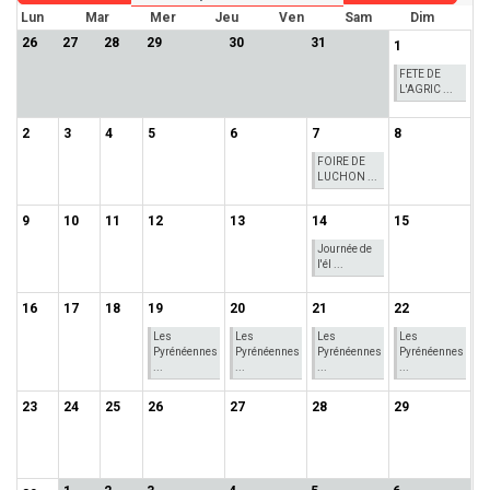
Lun
Mar
Mer
Jeu
Ven
Sam
Dim
26
27
28
29
30
31
1
FETE DE
L'AGRIC ...
2
3
4
5
6
7
8
FOIRE DE
LUCHON ...
9
10
11
12
13
14
15
Journée de
l'él ...
16
17
18
19
20
21
22
Les
Les
Les
Les
Pyrénéennes
Pyrénéennes
Pyrénéennes
Pyrénéennes
...
...
...
...
23
24
25
26
27
28
29