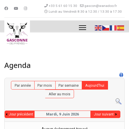
+33 5 61 60 15 30
gascon@wanadoo.fr
Lundi au Vendredi 8:30 à 12:30 / 13:30 à 17:30
Agenda
Par année
Par mois
Par semaine
Aujourd'hui
Aller au mois
Mardi, 9 Juin 2026
Jour précédent
Jour suivant